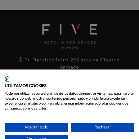
Dr. Francisco Morra 295 esquina Olegario
Andrade
Asunción,
Paraguay
001411
Paraguay
UTILIZAMOS COOKIES
Podemos utilizarlas para el análisis de los datos de nuestros visitantes, para mejorar
nuestro sitio web, mostrar contenido personalizado y brindarle una excelente
Política de Privacidad
experiencia en el sitio web. Para obtener más información sobre las cookies que
utilizamos, abre los ajustes.
Accesibilidad
Sitemap
Aceptar todo
Rechazar
ES