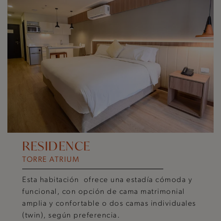
RESIDENCE
BALCONY
SUITE LOFT
TORRE ATRIUM
TORRE ATRIUM
TORRE ATRIUM
Esta habitación ofrece una estadía cómoda y
Esta habitación ofrece una cómoda opción
Disfrutá de una estadía única en este amplio y
funcional, con opción de cama matrimonial
con cama matrimonial o dos camas
luminoso apartamento de dos ambientes, que
amplia y confortable o dos camas individuales
individuales (twin), ideal para disfrutar en
combina confort y elegancia.
(twin), según preferencia.
compañía.